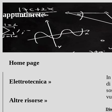
appuntinrete
Home page
In
Elettrotecnica
di
so
vu
Altre risorse
Dis