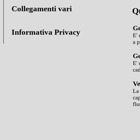
Collegamenti vari
Qu
Ge
Informativa Privacy
E' 
a p
Ge
E' 
cad
Ve
La 
cap
flu