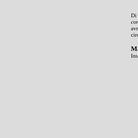
Di 
con
avr
cir
Ma
Ins