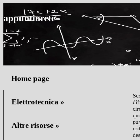
appuntinrete
Home page
Scr
Elettrotecnica
dif
cir
que
par
Altre risorse
cri
des